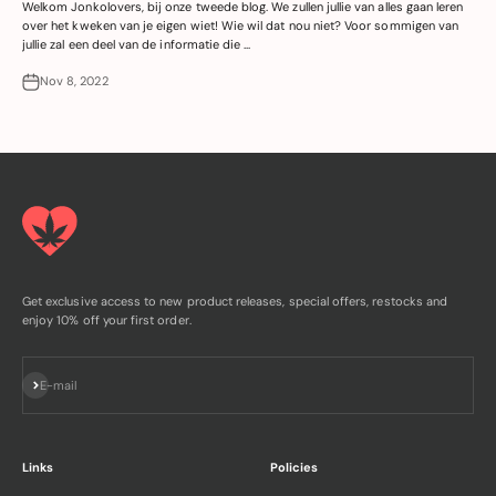
Welkom Jonkolovers, bij onze tweede blog. We zullen jullie van alles gaan leren
over het kweken van je eigen wiet! Wie wil dat nou niet? Voor sommigen van
jullie zal een deel van de informatie die ...
Nov 8, 2022
Get exclusive access to new product releases, special offers, restocks and
enjoy 10% off your first order.
Subscribe
E-mail
Links
Policies